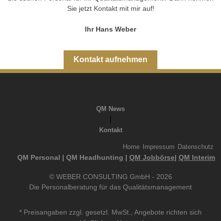
Sie jetzt Kontakt mit mir auf!
Ihr Hans Weber
Kontakt aufnehmen
QM News
|
Kontakt
Home
Impressum
Datenschutz
QM Personal | QM Headhunting |
QM Jobbörse
|
QM Interim
© WEBER CONSULTING GmbH - 2026
Die Personalberatung für das Qualitätsmanagement
* Preisangaben zzgl. gesetzl. MwSt., Angebote richten sich